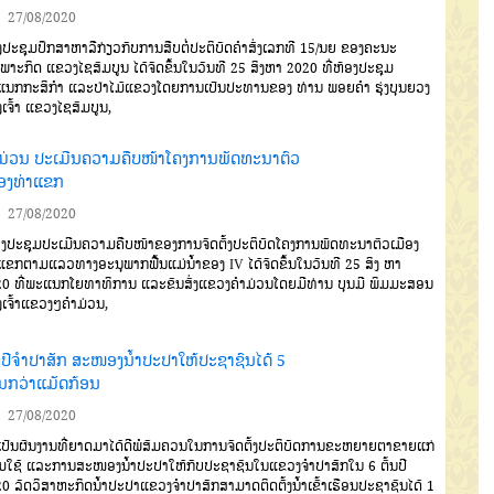
27/08/2020
ປະຊຸມປຶກສາຫາລືກ່ຽວກັບການສືບຕໍ່ປະຕິບັດຄໍາສັ່ງເລກທີ 15/ນຍ ຂອງຄະນະ
ພາະກິດ ແຂວງໄຊສົມບູນ ໄດ້ຈັດຂຶ້ນໃນວັນທີ 25 ສິງຫາ 2020 ທີ່ຫ້ອງປະຊຸມ
ນກກະສິກຳ ແລະປ່າໄມ້ແຂວງໂດຍການເປັນປະທານຂອງ ທ່ານ ພອຍຄໍາ ຮຸ່ງບຸນຍວງ
ເຈົ້າ ແຂວງໄຊສົມບູນ,
ມ່ວນ ປະເມີນຄວາມຄືບໜ້າໂຄງການພັດທະນາຕົວ
ືອງທ່າແຂກ
27/08/2020
ປະຊຸມປະເມີນຄວາມຄືບໜ້າຂອງການຈັດຕັ້ງປະຕິບັດໂຄງການພັດທະນາຕົວເມືອງ
ແຂກຕາມແລວທາງອະນຸພາກຟື້ນແມ່ນໍ້າຂອງ IV ໄດ້ຈັດຂຶ້ນໃນວັນທີ 25 ສິງ ຫາ
0 ທີ່ພະແນກໂຍທາທິການ ແລະຂົນສົ່ງແຂວງຄຳມ່ວນໂດຍມີທ່ານ ບຸນມີ ພິມມະສອນ
ເຈົ້າແຂວງໆຄຳມ່ວນ,
່ງປີຈໍາປາສັກ ສະໜອງນໍ້າປະປາໃຫ້ປະຊາຊົນໄດ້ 5
ານກວ່າແມັດກ້ອນ
27/08/2020
ປັນຜົນງານທີ່ຍາດມາໄດ້ດີພໍສົມຄວນໃນການຈັດຕັ້ງປະຕິບັດການຂະຫຍາຍຕາຂາຍແກ່
ຊົມໃຊ້ ແລະການສະໜອງນໍ້າປະປາໃຫ້ກັບປະຊາຊົນໃນແຂວງຈໍາປາສັກໃນ 6 ຕົ້ນປີ
0 ລັດວິສາຫະກິດນໍ້າປະປາແຂວງຈໍາປາສັກສາມາດຕິດຕັ້ງນໍ້າເຂົ້າເຮືອນປະຊາຊົນໄດ້ 1