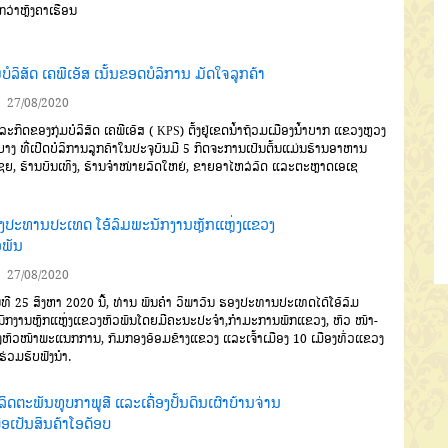
ກວ່າຫຼັງຄາເຮືອນ
ມບໍລິສັດ ເຄພີເອັສ ເນັ້ນຂອດບໍລິການ ມັດໃຈລູກຄ້າ
27/08/2020
ະກິດຂອງກຸ່ມບໍລິສັດ ເຄພີເອັສ ( KPS) ຕັ້ງຢູ່ເຂດນໍ້າຖ້ວມເມືອງນໍ້າບາກ ແຂວງຫຼວງ
າງ ທີ່ເປີດບໍລິການລູກຄ້າໃນປະຈຸບັນມີ 5 ກິດຈະການເປັນຕົ້ນແມ່ນຮ້ານອາຫານ
ຊຍ, ຮ້ານບັນເທິງ, ຮ້ານຈໍາໜ່າຍລົດໃຫຍ່, ຂາຍອາໄຫລ່ລົດ ແລະຕະຫຼາດເອເຊ
ງປະທານປະເທດ ໂອ້ລົມພະນັກງານຫຼັກແຫຼ່ງແຂວງ
ວພັນ
27/08/2020
ທີ 25 ສິງຫາ 2020 ນີ້, ທ່ານ ພັນຄຳ ວິພາວັນ ຮອງປະທານປະເທດໄດ້ໂອ້ລົມ
ັກງານຫຼັກແຫຼ່ງແຂວງຫົວພັນໂດຍມີຄະນະປະຈຳ,ກຳມະການພັກແຂວງ, ຫົວ ໜ້າ-
ຫົວໜ້າພະແນກການ, ກົມກອງອ້ອມຂ້າງແຂວງ ແລະເຈົ້າເມືອງ 10 ເມືອງທົ່ວແຂວງ
້າຮ່ວມຮັບຟັງນໍາ.
ິດຕະພັນທູບກາພູສີ ແລະເຄື່ອງປັ້ນດິນເຜົາບ້ານຈ່ານ
ືອເປັນສິນຄ້າໂອດັອບ