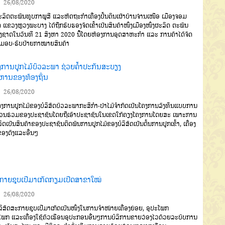
26/08/2020
ິດຕະພັນທູບກາພູສີ
ແລະຫັດ
ຖະກໍາເຄື່ອງປັ້ນດິນເຜົາບ້ານຈ່ານເໜືອ
ເມືອງຈອມ
ດ
ແຂວງຫຼວງພະບາງ
ໄດ້ຖືກຮັບຮອງຈົດເຂົ້າເປັນສິນຄ້າໜຶ່ງ
ເມືອງໜຶ່ງຜະລິດ ຕະພັນ
ງຊາດ
ໃນ
ວັນທີ
21
ສິງຫາ
2020
ນີ້
ໂດຍຫ້ອງ
ການອຸດສາຫະກໍາ
ແລະ ການຄ້າໄດ້ຈັດ
ີມອບ
-
ຮັບ
ປ້າຍກາໝາຍສິນຄ້າ
ງການປູກໄມ້ບົວລະພາ ຊ່ວຍຄໍ້າປະກັນສະບຽງ
ຫານຂອງທ້ອງຖິ່ນ
26/08/2020
ການປູກໄມ້ຂອງບໍລິສັດບົວລະພາກະສິກຳ
-
ປ່າໄມ້ຈຳກັດເປັນໂຄງການລົງທຶນແບບການ
່ວນຮ່ວມຂອງປະຊາຊົນໂດຍຖືເອົາປະຊາຊົນໃນເຂດໃກ້ຄຽງໂຄງການໂດຍສະ ເພາະການ
ິດ
ເປັນສິນຄ້າຂອງປະຊາຊົນຕິດພັນການ
ປູກໄມ້ຂອງບໍລິສັດເປັນຕົ້ນການປູກເຂົ້າ
,
ເຄື່ອງ
ຂອງດົງແລະອື່ນໆ
ກາຍຊຸບເປີມາເກັດກຽມເປີດສາຂາໃໝ່
26/08/2020
ິສັດສະກາຍຊຸບເປີມາເກັດ
ເປັນໜຶ່ງໃນການຈຳໜ່າຍເຄື່ອງຍ່ອຍ
,
ອຸປະໂພກ
ິໂພກ
ແລະເຄື່ອງໃຊ້ຄົວ
ເຮືອນອຸປະກອນອື່ນໆການບໍລິການຂາຍ
ວ່ອງໄວດ້ວຍລະບົບການ