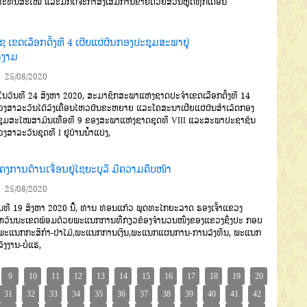
ລະທັນສະ
ໄໝ
ແລະມີກິດຈະກຳສົ່ງເສີມການຂາຍ
ດ້ວຍສ່ວນຫຼຸດທຸກເດືອນ
 ເຂດເລືອກຕັ້ງທີ 4 ເຜີຍແຜ່ຜົນກອງປະຊຸມສະພາຢູ່
່າງາມ
25/08/2020
ັນທີ 24 ສິງຫາ 2020, ສະມາຊິກສະພາແຫ່ງຊາດປະຈໍາເຂດເລືອກຕັ້ງທີ 14
ງສາລະວັນໄດ້ລົງເຄື່ອນໄຫວຜັນຂະຫຍາຍ ແລະໂຄສະນາເຜີຍແຜ່ຜົນສໍາເລັດກອງ
ຸມສະໄໝສາມັນເທື່ອທີ 9 ຂອງສະພາແຫ່ງຊາດຊຸດທີ VIII ແລະສະພາປະຊາຊົນ
ງສາລະວັນຊຸດທີ I ຢູ່ບ້ານນໍ້າແບ່ງ,
ຄງການຕ້ານເຈື່ອນຢູ່ໄຊຍະບູລີ ມີຄວາມຄືບໜ້າ
25/08/2020
ທີ 19 ສິງຫາ 2020 ນີ້, ທ່ານ ທ່ອນແກ້ວ ພຸດທະໄກຍະລາດ ຮອງເຈົ້າແຂວງ
ວັນນະເຂດພ້ອມດ້ວຍພະແນກການທີ່ກ່ຽວຂ້ອງຈຳນວນໜຶ່ງຂອງແຂວງຊຶ່ງປະ ກອບ
 ພະແນກກະສິກຳ-ປ່າໄມ້,ພະແນກການເງິນ,ພະແນກແຜນການ-ການລົງທຶນ, ພະແນກ
ັງງານ-ບໍ່ແຮ່,