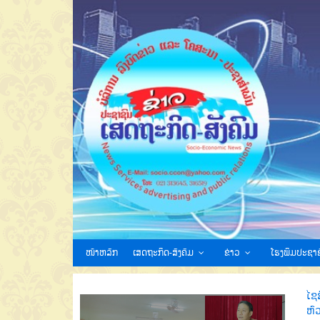
ໜ້າຫລັກ
ເສດຖະກິດ-ສັງຄົມ
ຂ່າວ
ໂຮງພິມປະຊາຊ
ໄຊສ
ຫົ