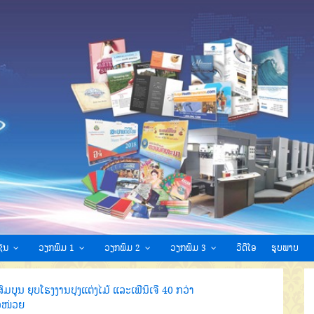
ົນ
ວຽກພິມ 1
ວຽກພິມ 2
ວຽກພິມ 3
ວີດີໂອ
ຮູບພາບ
ົມບູນ ຍຸບໂຮງງານປຸງແຕ່ງໄມ້ ແລະເຟີນິເຈີ 40 ກວ່າ
ວໜ່ວຍ