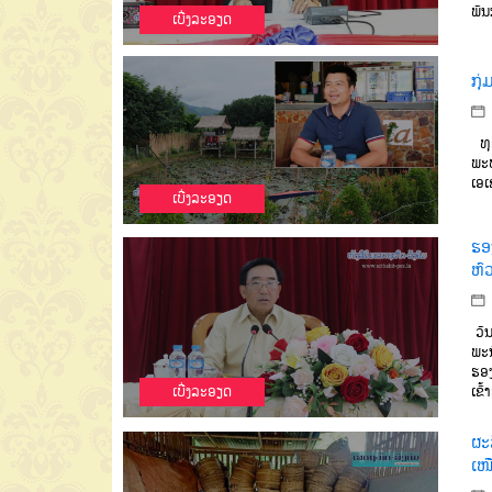
ພັນ
ເບີ່ງລະອຽດ
ກຸ່
ທຸລ
ພະບ
ເອເ
ເບີ່ງລະອຽດ
ຮອ
ຫົ
ວັນ
ພະນ
ຮອງ
ເບີ່ງລະອຽດ
ເຂົ
ຜະລ
ເໜ