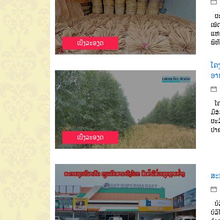
ຜະລ
ເພັ
ແຫ່
ພິທ
ເບີ່ງລະອຽດ
ໂຄ
ອາ
ໂຄງ
ມີສ
ຜະລ
ປ່າ
ເບີ່ງລະອຽດ
ສະ
ບໍລ
ບໍລ