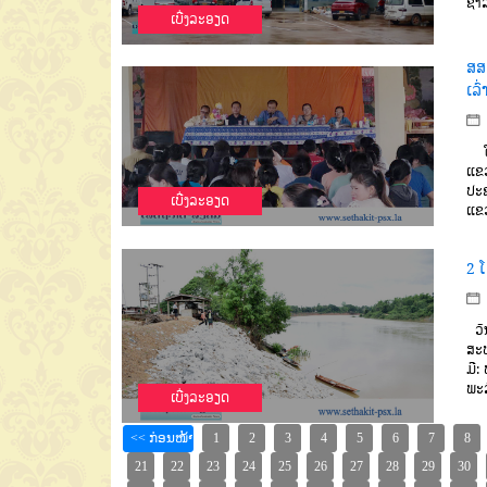
ຊຳ
ເບີ່ງລະອຽດ
ສສຊ
ເລົ
ໃນວ
ແຂວ
ປະຊ
ເບີ່ງລະອຽດ
ແຂວ
2 ໂ
ວັນ
ສະຫ
ມີ:
ພະລ
ເບີ່ງລະອຽດ