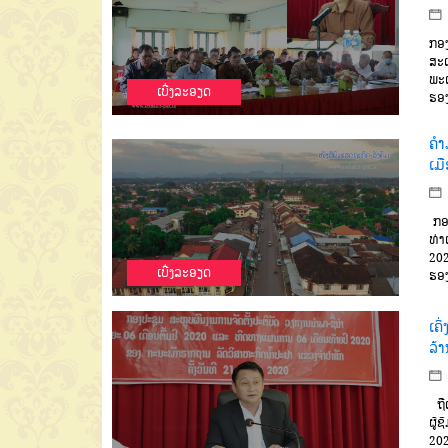
ກອງ
ສະເ
ພະແ
ເບີ່ງລະອຽດ
ຮອງ
ຄຳ
ເມ
ກອງ
ທ່າ
202
ເບີ່ງລະອຽດ
ຮອງ
ເຄິ
ລ້
ຖືເ
ຜູ້
202