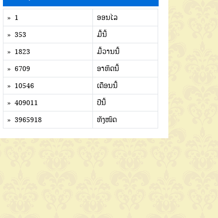
» 1
ອອນໄລ
» 353
ມື້ນີ້
» 1823
ມື້ວານນີ້
» 6709
ອາທິດນີ້
» 10546
ເດືອນນີ້
» 409011
ປີນີ້
» 3965918
ທັງໜົດ