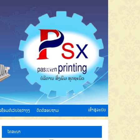
ເຂົ້າສູ່ລະບົບ
ເຊື່ອມຕໍ່ເວັບໄຊຕ່າງໆ
ຕິດຕໍ່ສອບຖາມ
ໂຄສະນາ