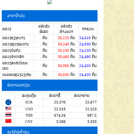
ລາຄານໍ້າມັນ
ແອັດຊັງ
ແອັດຊັງ
ແຂວງ
ກາຊວນ
ພິເສດ
ທຳມະດາ
ແຂວງຊຽງຂວາງ
.
ກີບ
30,220
ກີບ
24,610
ກີບ
ແຂວງຫຼວງພະບາງ
.
ກີບ
30,540
ກີບ
24,930
ກີບ
ແຂວງບໍ່ແກ້ວ
.
ກີບ
30,130
ກີບ
24,520
ກີບ
ແຂວງຈໍາປາສັກ
.
ກີບ
30,480
ກີບ
24,490
ກີບ
ແຂວງສະຫວັນນະ
.
ກີບ
30,060
ກີບ
24,450
ກີບ
ເຂດ
ນະຄອນຫຼວງວຽງຈັນ
.
ກີບ
30,030
ກີບ
24,420
ກີບ
ອັດຕາແລກປ່ຽນ
ສະກຸນເງີນ
ອັດຕາຊື້
ອັດຕາຂາຍ
EUR
25.370
25.877
USD
22.319
22.553
THB
674.34
687.5
CNY
3.288
3.333
ສະຖິຕິຜູ້ເຂົ້າຊົມ