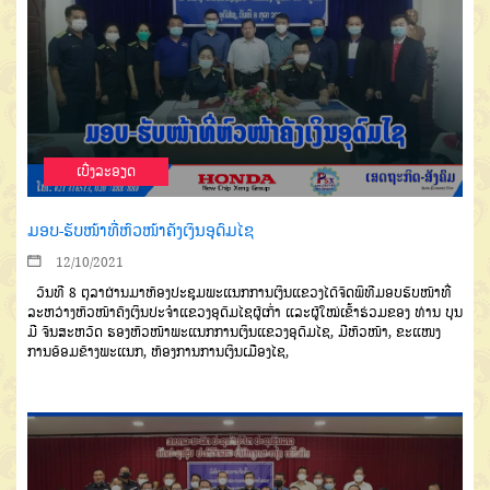
ເບີ່ງລະອຽດ
ມອບ-ຮັບໜ້າທີ່ຫົວໜ້າຄັງເງິນອຸດົມໄຊ
12/10/2021
ວັນທີ 8 ຕຸລາຜ່ານມາຫ້ອງປະຊຸມພະແນກການເງິນແຂວງໄດ້ຈັດພິທີມອບຮັບໜ້າທີ່
ລະຫວ່າງຫົວໜ້າຄັງເງິນປະຈຳແຂວງອຸດົມໄຊຜູ້ເກົ່າ ແລະຜູ້ໃໝ່ເຂົ້າຮ່ວມຂອງ ທ່ານ ບຸນ
ມີ ຈັນສະຫວັດ ຮອງຫົວໜ້າພະແນກການເງິນແຂວງອຸດົມໄຊ, ມີຫົວໜ້າ, ຂະແໜງ
ການອ້ອມຂ້າງພະແນກ, ຫ້ອງການການເງິນເມືອງໄຊ,