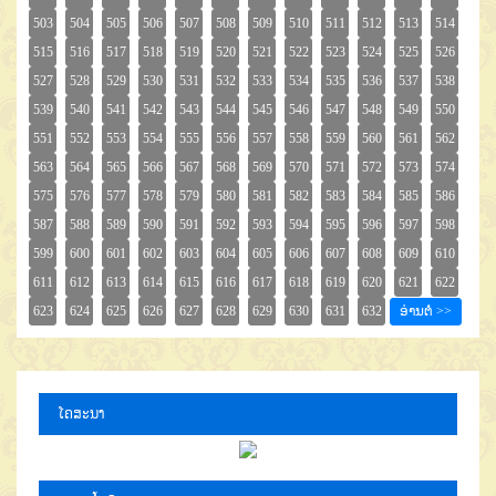
ໂຄສະນາ