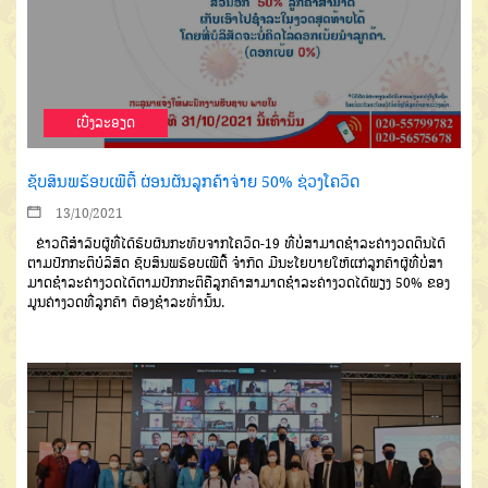
ເບີ່ງລະອຽດ
ຊັບສິນພຣັອບເພີຕີ້ ຜ່ອນຜັນລູກຄ້າຈ່າຍ 50% ຊ່ວງໂຄວິດ
13/10/2021
ຂ່າວດີສຳລັບຜູ້ທີ່ໄດ້ຮັບຜົນກະທົບຈາກໂຄວິດ-19 ທີ່ບໍ່ສາມາດຊໍາລະຄ່າງວດດິນໄດ້
ຕາມປົກກະຕິບໍລິສັດ ຊັບສິນພຣັອບເພີຕີ້ ຈຳກັດ ມີນະໂຍບາຍໃຫ້ແກ່ລູກຄ້າຜູ້ທີ່ບໍ່ສາ
ມາດຊໍາລະຄ່າງວດໄດ້ຕາມປົກກະຕິຄືລູກຄ້າສາມາດຊໍາລະຄ່າງວດໄດ້ພຽງ 50% ຂອງ
ມູນຄ່າງວດທີ່ລູກຄ້າ ຕ້ອງຊໍາລະທົ່ານັ້ນ.