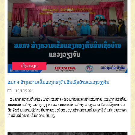
ເບີ່ງລະອຽດ
ສມກຈ ສ້າງຄວາມເຂັ້ມແຂງກອງທຶນສິນເຊື່ອບ້ານແຂວງວຽງຈັນ
12/10/2021
ສະມາຄົມການເງິນຈຸລະພາກ (ສມກຈ) ຮ່ວມກັບພະແນກແຜນການ ແລະການລົງທຶນ,
ສະຫະພັນແມ່ຍິງ ແຂວງວຽງຈັນ ແລະສະຫະພັນແມ່ຍິງ ເມືອງແມດ ໄດ້ຈັດຕັ້ງການຈັດ
ຝຶກອົບຮົມຄວາມຮູ້ກ່ຽວກັບການສະໜັບສະໜູນສ້າງຄວາມເຂັ້ມແຂງໃຫ້ແກ່ຄະນະກອງ
ທຶນສິນເຊື່ອບ້ານທີ່ມີຄວາມຍືນຍົງ,