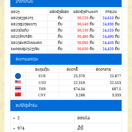
ລາຄານໍ້າມັນ
ແຂວງ
ແອັດຊັງພິເສດ
ແອັດຊັງທຳມະດາ
ກາຊວນ
ແຂວງຊຽງຂວາງ
.
ກີບ
30,220
ກີບ
24,610
ກີບ
ແຂວງຫຼວງພະບາງ
.
ກີບ
30,540
ກີບ
24,930
ກີບ
ແຂວງບໍ່ແກ້ວ
.
ກີບ
30,130
ກີບ
24,520
ກີບ
ແຂວງຈໍາປາສັກ
.
ກີບ
30,480
ກີບ
24,490
ກີບ
ແຂວງສະຫວັນນະເຂດ
.
ກີບ
30,060
ກີບ
24,450
ກີບ
ນະຄອນຫຼວງວຽງຈັນ
.
ກີບ
30,030
ກີບ
24,420
ກີບ
ອັດຕາແລກປ່ຽນ
ສະກຸນເງີນ
ອັດຕາຊື້
ອັດຕາຂາຍ
EUR
25.370
25.877
USD
22.319
22.553
THB
674.34
687.5
CNY
3.288
3.333
ສະຖິຕິຜູ້ເຂົ້າຊົມ
» 2
ອອນໄລ
» 974
ມື້ນີ້