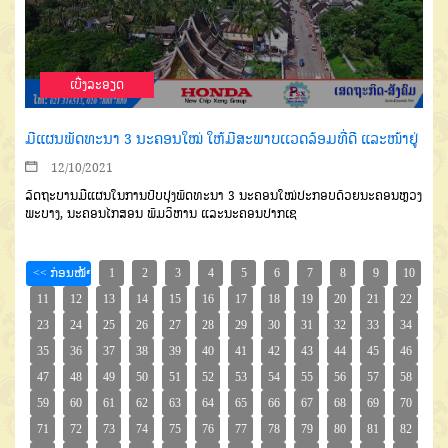
ເບີ່ງລະອຽດ
ມີແຜນພັດທະນາ 3 ນະຄອນໃໝ່ ໃຫ້ມີສະພາບເເວດລ້ອມທີ່ດີ ແລະໜ້າຢູ່
12/10/2021
ລັດຖະບານມີແຜນໃນການປັບປຸງພັດທະນາ 3 ນະຄອນໃໝ່ປະກອບດ້ວຍນະຄອນຫຼວງ
ພະບາງ, ນະຄອນໄກສອນ ພົມວິຫານ ແລະນະຄອນປາກເຊ