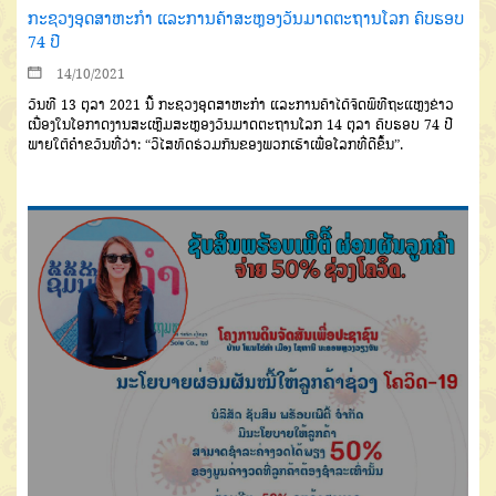
ກະຊວງອຸດສາຫະກໍາ ແລະການຄ້າສະຫຼອງວັນມາດຕະຖານໂລກ ຄົບຮອບ
74 ປີ
14/10/2021
ວັນທີ 13 ຕຸລາ 2021 ນີ້ ກະຊວງອຸດສາຫະກໍາ ແລະການຄ້າໄດ້ຈັດພິທີຖະແຫຼງຂ່າວ
ເນື່ອງໃນໂອກາດງານສະເຫຼີມສະຫຼອງວັນມາດຕະຖານໂລກ 14 ຕຸລາ ຄົບຮອບ 74 ປີ
ພາຍໃຕ້ຄໍາຂວັນທີ່ວ່າ: “ວິໄສທັດຮ່ວມກັນຂອງພວກເຮົາເພື່ອໂລກທີ່ດີຂຶ້ນ”.