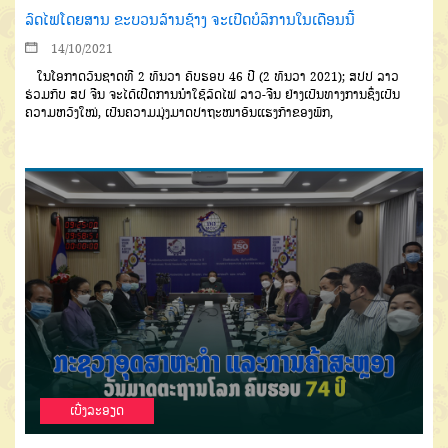
ລົດໄຟໂດຍສານ ຂະບວນລ້ານຊ້າງ ຈະເປີດບໍລິການໃນເດືອນນີ້
14/10/2021
ໃນໂອກາດວັນຊາດທີ 2 ທັນວາ ຄົບຮອບ 46 ປີ (2 ທັນວາ 2021); ສປປ ລາວ
ຮ່ວມກັບ ສປ ຈີນ ຈະໄດ້ເປີດການນໍາໃຊ້ລົດໄຟ ລາວ-ຈີນ ຢ່າງເປັນທາງການຊຶ່ງເປັນ
ຄວາມຫວັງໃໝ່, ເປັນຄວາມມຸ່ງມາດປາຖະໜາອັນແຮງກ້າຂອງພັກ,
ເບີ່ງລະອຽດ