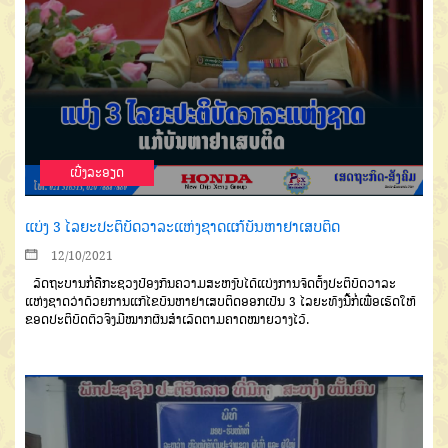
ເບີ່ງລະອຽດ
ແບ່ງ 3 ໄລຍະປະຕິບັດວາລະແຫ່ງຊາດແກ້ບັນຫາຢາເສບຕິດ
12/10/2021
ລັດຖະບານກໍ່ຄືກະຊວງປ້ອງກັນຄວາມສະຫງົບໄດ້ແບ່ງການຈັດຕັ້ງປະຕິບັດວາລະ
ແຫ່ງຊາດວ່າດ້ວຍການແກ້ໄຂບັນຫາຢາເສບຕິດອອກເປັນ 3 ໄລຍະທັງນີ້ກໍ່ເພື່ອເຮັດໃຫ້
ຂອດປະຕິບັດຕົວຈິງມີໝາກຜົນສຳເລັດຕາມຄາດໝາຍວາງໄວ້.