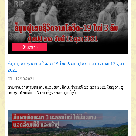
ເບີ່ງລະອຽດ
ຂໍ້ມູນຜູ້ເສຍຊີວິດຈາກໂຄວິດ-19 ໃໝ່ 3 ຄົນ ຢູ່ ສປປ ລາວ ວັນທີ 12 ຕຸລາ
2021
12/10/2021
ຕາມການລາຍງານຂອງຄະນະສະເພາະກິດປະຈຳວັນທີ 12 ຕຸລາ 2021 ໃຫ້ຮູ້ວ່າ: ຜູ້
ເສຍຊີວິດໃໝ່ເພີ່ມ +3 ຄົນ ເຊິ່ງ
ລາຍລະອຽດດັ່ງນີ້: