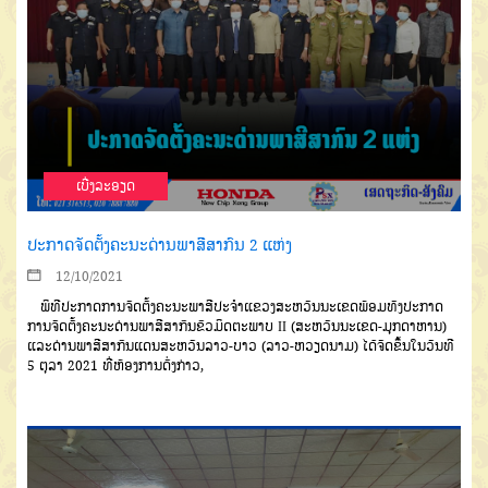
ເບີ່ງລະອຽດ
ປະກາດຈັດຕັ້ງຄະນະດ່ານພາສີິສາກົນ 2 ແຫ່ງ
12/10/2021
ພິທີປະກາດການຈັດຕັ້ງຄະນະພາສີປະຈຳແຂວງສະຫວັນນະເຂດພ້ອມທັງປະກາດ
ການຈັດຕັ້ງຄະນະດ່ານພາສີສາກົນຂົວມິດຕະພາບ II (ສະຫວັນນະເຂດ-ມຸກດາຫານ)
ແລະດ່ານພາສີສາກົນແດນສະຫວັນລາວ-ບາວ (ລາວ-ຫວຽດນາມ) ໄດ້ຈັດຂຶ້ນໃນວັນທີ
5 ຕຸລາ 2021 ທີ່ຫ້ອງການດັ່ງກ່າວ,