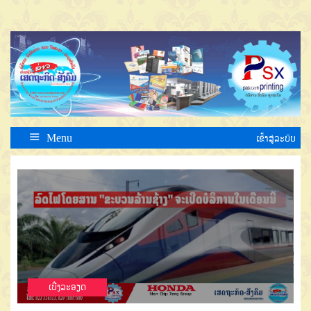
Menu
ເຂົ້າສູ່ລະບົບ
ເບີ່ງລະອຽດ