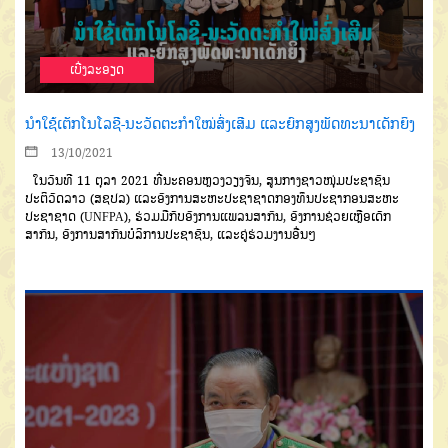
ເບີ່ງລະອຽດ
ນໍາໃຊ້ເຕັກໂນໂລຊີ-ນະວັດຕະກຳໃໝ່ສົ່ງເສີມ ແລະຍົກສູງພັດທະນາເດັກຍິງ
13/10/2021
ໃນວັນທີ 11 ຕຸລາ 2021 ທີ່ນະຄອນຫຼວງວຽງຈັນ, ສູນກາງຊາວໜຸ່ມປະຊາຊົນ
ປະຕິວັດລາວ (ສຊປລ) ແລະອົງການສະຫະປະຊາຊາດກອງທຶນປະຊາກອນສະຫະ
ປະຊາຊາດ (UNFPA), ຮ່ວມມືກັບອົງການແພລນສາກົນ, ອົງການຊ່ວຍເຫຼືອເດັກ
ສາກົນ, ອົງການສາກົນບໍລິການປະຊາຊົນ, ແລະຄູ່ຮ່ວມງານອື່ນໆ