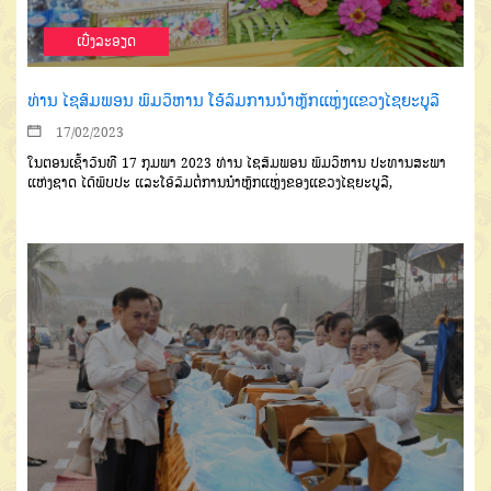
ເບີ່ງລະອຽດ
ທ່ານ ໄຊສົມພອນ ພົມວິຫານ ໂອ້ລົມການນໍາຫຼັກແຫຼ່ງແຂວງໄຊຍະບູລີ
17/02/2023
ໃນຕອນເຊົ້າວັນທີ 17 ກຸມພາ 2023 ທ່ານ ໄຊສົມພອນ ພົມວິຫານ ປະທານສະພາ
ແຫ່ງຊາດ ໄດ້ພົບປະ ແລະໂອ້ລົມຕໍ່ການນໍາຫຼັກແຫຼ່ງຂອງແຂວງໄຊຍະບູລີ,