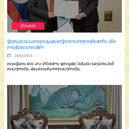
ເບີ່ງລະອຽດ
ຜູ້ແທນລາວຮ່ວມກອງປະຊຸມສະພາຜູ້ວ່າການຂອງກອງທຶນສາກົນ ເພື່ອ
ການພັດທະນາກະສິກໍາ
16/02/2023
ຄະນະຜູ້ແທນ ສປປ ລາວ ນໍາໂດຍທ່ານ ພູທະນູເພັດ ໄຊສົມບັດ ຮອງລັດຖະມົນຕີ
ກະຊວງການເງິນ, ພ້ອມຄະນະກົມຈາກກະຊວງການເງິນ,