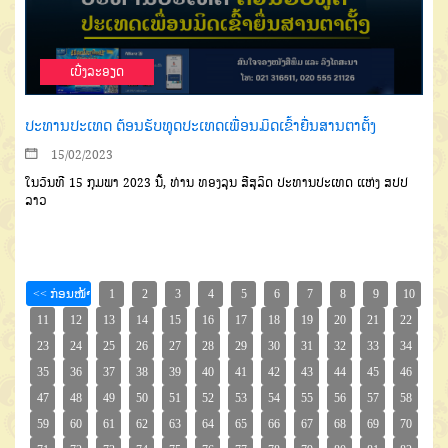
ເບີ່ງລະອຽດ
ປະທານປະເທດ ຕ້ອນຮັບທູດປະເທດເພື່ອນມິດເຂົ້າຍື່ນສານຕາຕັ້ງ
15/02/2023
ໃນວັນທີ 15 ກຸມພາ 2023 ນີ້, ທ່ານ ທອງລຸນ ສີສຸລິດ ປະທານປະເທດ ແຫ່ງ ສປປ
ລາວ