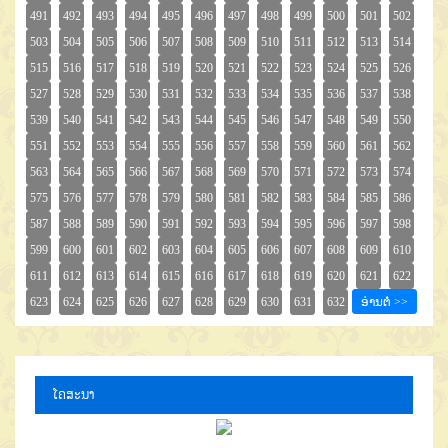
ໂຄສະນາ