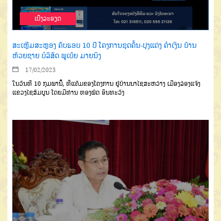
ເບີ່ງລະອຽດ
ສະເຫຼີມສະຫຼອງ ຄົບຮອບ 10 ປີ ໂຄງການຂຸດຄົ້ນ-ປຸງແຕ່ງ ຄໍາເງິນ ບ້ານ
ຫ້ວຍຊາຍ ບໍລິສັດ ພູເບ້ຍ ມາຍນິງ
17/02/2023
ໃນວັນທີ 10 ກຸມພານີ້, ທີ່ແຄັມຂອງໂຄງການ ຢູ່ບ້ານນາໄຊສະຫວ່າງ ເມືອງລ່ອງແຈ້ງ
ແຂວງໄຊສົມບູນ ໂດຍມີທ່ານ ທອງພັດ ອິນທະວົງ