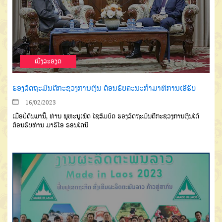
ເບີ່ງລະອຽດ
ຮອງລັດຖະມົນຕີກະຊວງການເງິນ ຕ້ອນຮັບຄະນະກຳມາທິການເອີຣົບ
16/02/2023
ເມື່ອບໍ່ດົນມານີ້, ທ່ານ ພູທະນູເພັດ ໄຊສົມບັດ ຮອງລັດຖະມົນຕີກະຊວງການເງິນໄດ້
ຕ້ອນຮັບທ່ານ ມາຣິໂອ ຣອນໂຄນີ