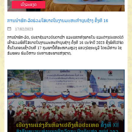
ເບີ່ງລະອຽດ
ການນໍາພັກ-ລັດຮ່ວມໃສ່ບາດໃນງານມະຫະກໍາບຸນຊ້າງ ຄັ້ງທີ 16
17/02/2023
ການນຳພັກ-ລັດ, ປະຊາຊົນລາວບັນດາເຜົ່າ ແລະແຂກທັງພາຍໃນ ແລະຕ່າງປະເທດໄດ້
ເຂົ້າຮ່ວມພິທີໃສ່ບາດໃນງານມະຫະກໍາບຸນຊ້າງ ຄັ້ງທີ 16 ປະຈໍາປີ 2023 ຊຶ່ງພິທີໄດ້ຈັດ
ຂຶ້ນໃນຕອນເຊົ້າວັນທີ 17 ກຸມພານີ້ທີ່ສະໜາມຫຼວງ ແຂວງໄຊຍະບູລີ ໂດຍມີທ່ານ ໄຊ
ສົມພອນ ພົມວິຫານ ປະທານສະພາແຫ່ງຊາດ,