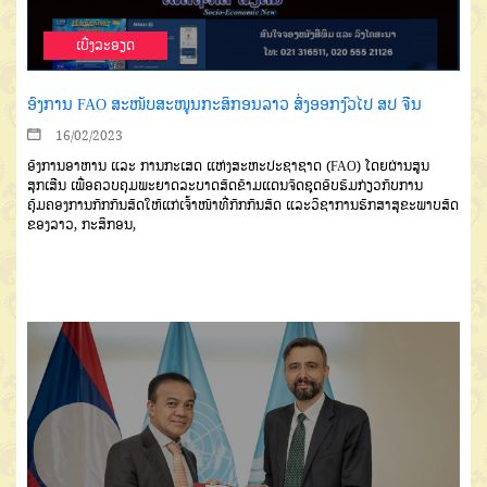
ເບີ່ງລະອຽດ
ອົງການ FAO ສະໜັບສະໜູນກະສິກອນລາວ ສົ່ງອອກງົວໄປ ສປ ຈີນ
16/02/2023
ອົງການອາຫານ ແລະ ການກະເສດ ແຫ່ງສະຫະປະຊາຊາດ (FAO) ໂດຍຜ່ານສູນ
ສຸກເສີນ ເພື່ອຄວບຄຸມພະຍາດລະບາດສັດຂ້າມແດນຈັດຊຸດອົບຮົມກ່ຽວກັບການ
ຄຸ້ມຄອງການກັກກັນສັດໃຫ້ແກ່ເຈົ້າໜ້າທີ່ກັກກັນສັດ ແລະວິຊາການຮັກສາສຸຂະພາບສັດ
ຂອງລາວ, ກະສິກອນ,