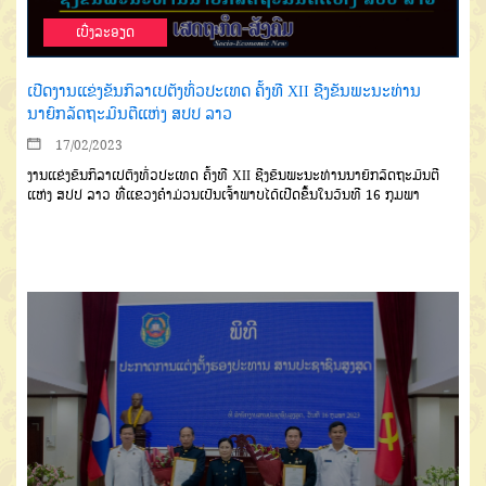
ເບີ່ງລະອຽດ
ເປີດງານແຂ່ງຂັນກິລາເປຕັງທົ່ວປະເທດ ຄັ້ງທີ XII ຊີງຂັນພະນະທ່ານ
ນາຍົກລັດຖະມົນຕີແຫ່ງ ສປປ ລາວ
17/02/2023
ງານແຂ່ງຂັນກິລາເປຕັງທົ່ວປະເທດ ຄັ້ງທີ XII ຊີງຂັນພະນະທ່ານນາຍົກລັດຖະມົນຕີ
ແຫ່ງ ສປປ ລາວ ທີ່ແຂວງຄຳມ່ວນເປັນເຈົ້າພາບໄດ້ເປີດຂຶ້ນໃນວັນທີ 16 ກຸມພາ