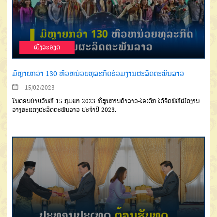
ເບີ່ງລະອຽດ
ມີຫຼາຍກວ່າ 130 ຫົວຫນ່ວຍທຸລະກິດຮ່ວມງານຜະລິດຕະພັນລາວ
15/02/2023
ໃນຕອນບ່າຍວັນທີ 15 ກຸມພາ 2023 ທີ່ສູນການຄ້າລາວ-ໄອເຕັກ ໄດ້ຈັດພິທີເປີດງານ
ວາງສະແດງຜະລິດຕະພັນລາວ ປະຈໍາປີ 2023.