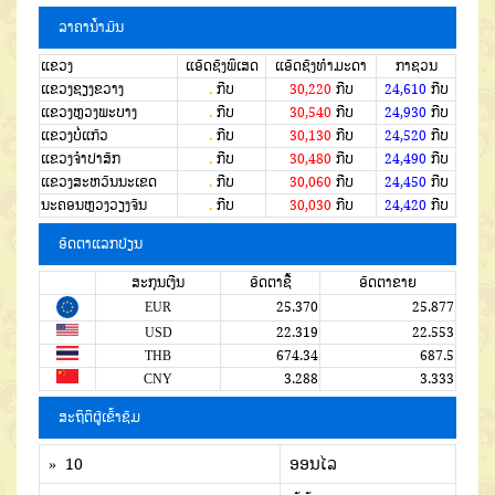
ລາຄານໍ້າມັນ
ແຂວງ
ແອັດຊັງພິເສດ
ແອັດຊັງທຳມະດາ
ກາຊວນ
ແຂວງຊຽງຂວາງ
.
ກີບ
30,220
ກີບ
24,610
ກີບ
ແຂວງຫຼວງພະບາງ
.
ກີບ
30,540
ກີບ
24,930
ກີບ
ແຂວງບໍ່ແກ້ວ
.
ກີບ
30,130
ກີບ
24,520
ກີບ
ແຂວງຈໍາປາສັກ
.
ກີບ
30,480
ກີບ
24,490
ກີບ
ແຂວງສະຫວັນນະເຂດ
.
ກີບ
30,060
ກີບ
24,450
ກີບ
ນະຄອນຫຼວງວຽງຈັນ
.
ກີບ
30,030
ກີບ
24,420
ກີບ
ອັດຕາແລກປ່ຽນ
ສະກຸນເງີນ
ອັດຕາຊື້
ອັດຕາຂາຍ
EUR
25.370
25.877
USD
22.319
22.553
THB
674.34
687.5
CNY
3.288
3.333
ສະຖິຕິຜູ້ເຂົ້າຊົມ
» 10
ອອນໄລ