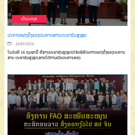
ເບີ່ງລະອຽດ
ປະກາດແຕ່ງຕັ້ງຮອງປະທານສານປະຊາຊົນສູງສຸດ
16/02/2023
ໃນວັນທີ 16 ກຸມພານີ້ ທີ່ສານປະຊາຊົນສູງສຸດໄດ້ຈັດພິທີປະກາດແຕ່ງຕັ້ງຮອງປະທານ
ສານ ປະຊາຊົນສູງສຸດ,ພາຍໃຕ້ການເປັນປະທານຂອງ