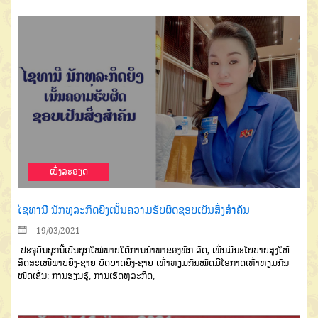
ເບີ່ງລະອຽດ
ໄຊທານີ ນັກທຸລະກິດຍິງເນັ້ນຄວາມຮັບຜິດຊອບເປັນສິ່ງສຳຄັນ
19/03/2021
ປະຈຸບັນຍຸກນີ້ເປັນຍຸກໃໝ່ພາຍໃຕ້ການນຳພາຂອງພັກ-ລັດ, ເພີ່ນມີນະໂຍບາຍສູງໃຫ້
ສິດສະເໝີພາບຍິງ-ຊາຍ ບົດບາດຍິງ-ຊາຍ ເທົ່າທຽມກັນໝົດມີໂອກາດເທົ່າທຽມກັນ
ໝົດເຊັ່ນ: ການຮຽນຮູ້, ການເຮັດທຸລະກິດ,