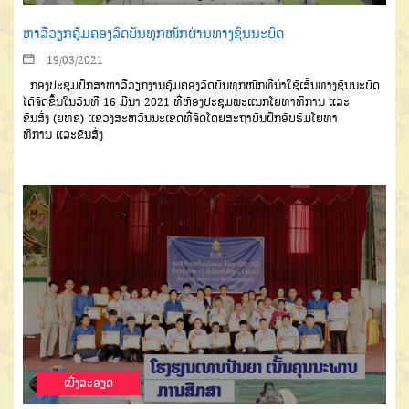
ຫາລືວຽກຄຸ້ມຄອງລົດບັນທຸກໜັກຜ່ານທາງຊົນນະບົດ
19/03/2021
ກອງປະຊຸມປຶກສາຫາລືວຽກ
ງານຄຸ້ມຄອງລົດບັນທຸກໜັກທີ່ນຳໃຊ້
ເສັ້ນທາງຊົນນະບົດ
ໄດ້ຈັດຂຶ້ນໃນວັນ
ທີ
16
ມີນາ
2021
ທີ່ຫ້ອງປະຊຸມພະ
ແນກໂຍທາທິການ
ແລະ
ຂົນສົ່ງ
(
ຍທຂ
)
ແຂວງສະຫວັນນະເຂດ
ທີ່ຈັດໂດຍສະຖາບັນຝຶກອົບຮົມໂຍທາ
ທິການ
ແລະຂົນ
ສົ່ງ
ເບີ່ງລະອຽດ