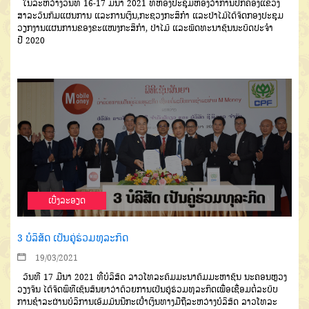
ໃນລະຫວ່າງວັນທີ
16-17
ມີນາ
2021
ທີ່ຫ້ອງປະຊຸມຫ້ອງວ່າການປົກ
ຄອງແຂວງ
ສາລະວັນ
ກົມແຜນການ
ແລະການເງິນ
,
ກະຊວງກະສິກໍາ
ແລະ
ປ່າໄມ້ໄດ້ຈັດກອງປະຊຸມ
ວຽກງານແຜນ
ການຂອງຂະແໜງກະສິກຳ
,
ປ່າໄມ້
ແລະພັດທະນາຊົນນະບົດປະຈໍາ
ປີ
2020
ເບີ່ງລະອຽດ
3 ບໍລິສັດ ເປັນຄູ່ຮ່ວມທຸລະກິດ
19/03/2021
ວັນທີ
17
ມີນາ
2021
ທີ່ບໍລິສັດ
ລາວໂທລະຄົມມະນາຄົມມະຫາຊົນ ນະ
ຄອນຫຼວງ
ວຽງຈັນ
ໄດ້ຈັດພິທີເຊັນສັນຍາ
ວ່າດ້ວຍການເປັນຄູ່ຮ່ວມທຸລະກິດເພື່ອ
ເຊື່ອມຕໍ່ລະບົບ
ການຊໍາລະຜ່ານບໍລິການ
ເອັມມັນນີກະເປົ໋າເງິນທາງມືຖືລະຫວ່າງ
ບໍລິສັດ
ລາວໂທລະ