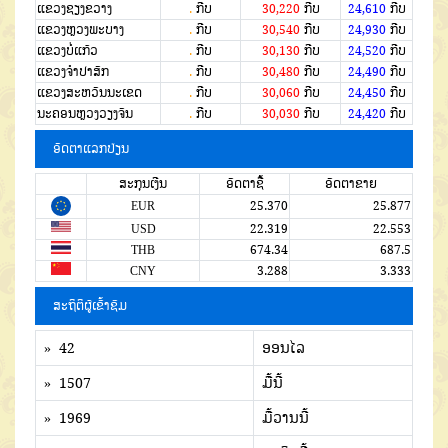
ແຂວງຊຽງຂວາງ
.
ກີບ
30,220
ກີບ
24,610
ກີບ
ແຂວງຫຼວງພະບາງ
.
ກີບ
30,540
ກີບ
24,930
ກີບ
ແຂວງບໍ່ແກ້ວ
.
ກີບ
30,130
ກີບ
24,520
ກີບ
ແຂວງຈໍາປາສັກ
.
ກີບ
30,480
ກີບ
24,490
ກີບ
ແຂວງສະຫວັນນະເຂດ
.
ກີບ
30,060
ກີບ
24,450
ກີບ
ນະຄອນຫຼວງວຽງຈັນ
.
ກີບ
30,030
ກີບ
24,420
ກີບ
ອັດຕາແລກປ່ຽນ
ສະກຸນເງີນ
ອັດຕາຊື້
ອັດຕາຂາຍ
EUR
25.370
25.877
USD
22.319
22.553
THB
674.34
687.5
CNY
3.288
3.333
ສະຖິຕິຜູ້ເຂົ້າຊົມ
» 42
ອອນໄລ
» 1507
ມື້ນີ້
» 1969
ມື້ວານນີ້