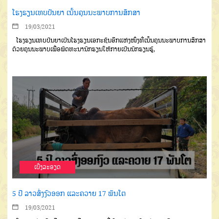
ໂຮງຮຽນເທບປັນຍາ ເນັ້ນຄຸນນະພາບການສຶກສາ
19/03/2021
ໂ
ຮງຮຽນເທບປັນຍາເປັນໂ
ຮງ
ຮ
ຽນເອກະຊົນອີກແຫ່ງໜຶ່ງທີ່ເນັ້ນຄຸນນະ
ພາບການສຶກສາ
ດ້ວຍຄຸນນະພາບເພື່ອ
ພັດທະນານັກຮຽນໃຫ້ກາຍເປັນນັກຮຽນ
ຮູ້
,
ເບີ່ງລະອຽດ
5 ປີ ລາວສົ່ງງົວອອກ ແລະຄວາຍ 17 ພັນໂຕ
19/03/2021