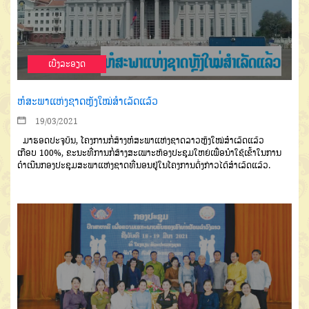
ເບີ່ງລະອຽດ
ຫໍສະພາແຫ່ງຊາດຫຼັງໃໝ່ສຳເລັດແລ້ວ
19/03/2021
ມາຮອດປະຈຸບັນ
,
ໂຄງການກໍ່
ສ້າງຫໍສະພາແຫ່ງຊາດລາວຫຼັງໃໝ່ສຳ
ເລັດແລ້ວ
ເກືອບ
100%,
ຂະນະທີ່ການ
ກໍ່ສ້າງສະເພາະຫ້ອງປະຊຸມໃຫຍ່ເພື່ອ
ນຳໃຊ້ເຂົ້າໃນການ
ດຳເນີນກອງປະຊຸມ
ສະພາແຫ່ງຊາດທີ່ນອນຢູ່ໃນໂຄງການ
ດັ່ງກ່າວໄດ້ສຳເລັດແລ້ວ
.