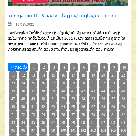
ແມ່ຂອງລົງທຶນ 111,6 ຕື້ກີບ ສ້າງໂຮງງານປຸງແຕ່ງໄມ້ປູກຄົບວົງຈອນ
19/03/2021
ພິທີວາງສີລາລືກກໍ່ສ້າງໂຮງງານປຸງແຕ່ງໄມ້ປູກຄົບວົງຈອນຂອງບໍລິສັດ ແມ່ຂອງປູກ
ຕົ້ນໄມ້ ຈຳກັດ ຈັດຂຶ້ນໃນວັນທີ 16 ມີນາ 2021 ເປັນກຽດເຂົ້າຮ່ວມມີທ່ານ ຊູຊາດ ໄຊ
ຍະກຸມມານ ຫົວໜ້າກົມປ່າໄມ້ກະຊວງກະສິກຳ ແລະປ່າໄມ້, ທ່ານ ບົວວັນ ວິລະວົງ
ຫົວໜ້າກົມອຸດສາຫະກຳ ແລະຫັດຖະກຳກະຊວງອຸດສາຫະກຳ ແລະ ການຄ້າ