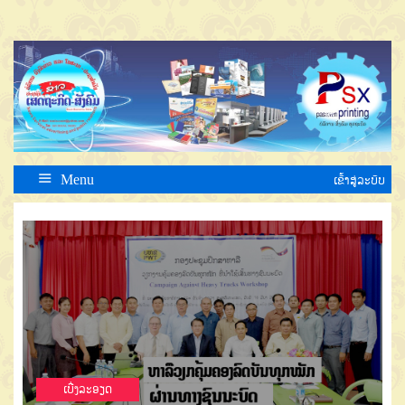
Menu
ເຂົ້າສູ່ລະບົບ
ເບີ່ງລະອຽດ