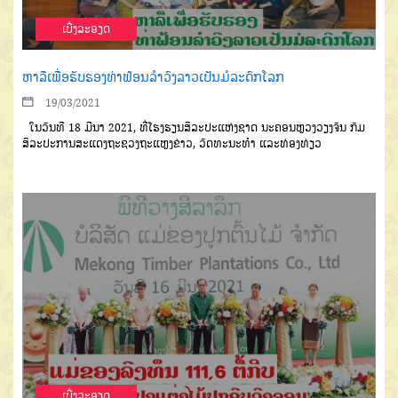
ເບີ່ງລະອຽດ
ຫາລືເພື່ອຮັບຮອງທ່າຟ້ອນລຳວົງລາວເປັນມໍລະດົກໂລກ
19/03/2021
ໃນວັນທີ 18 ມີນາ 2021, ທີ່ໂຮງຮຽນສິລະປະແຫ່ງຊາດ ນະຄອນຫຼວງວຽງຈັນ ກົມ
ສິລະປະການສະແດງຖະຊວງຖະແຫຼງຂ່າວ, ວັດທະນະທຳ ແລະທ່ອງທ່ຽວ
ເບີ່ງລະອຽດ