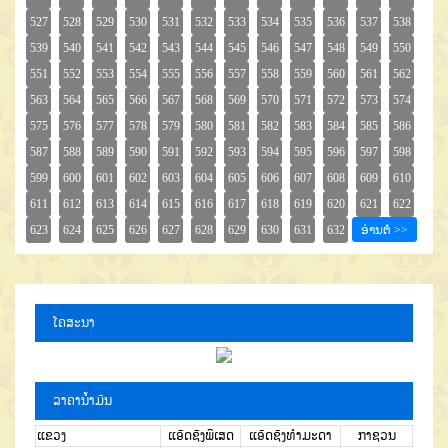
ໂຄສະນາ
ລາຄານໍ້າມັນ
ແຂວງ
ແອັດຊັງພິເສດ
ແອັດຊັງທຳມະດາ
ກາຊວນ