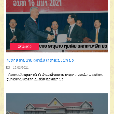
ເບີ່ງລະອຽດ
ສະຫາຍ ອານຸພາບ ຕຸນາລົມ ເລຂາຄະນະພັກ ນວ
19/03/2021
ກົມການເມືອງສູນກາງພັກຕົກ
ລົງແຕ່ງຕັ້ງສະຫາຍ
ອານຸພາບ
ຕຸນາລົມ
ເລຂາທິການ
ສູນກາງພັກເປັນເລຂາຄະ
ນະບໍລິຫານງານພັກ
ນວ