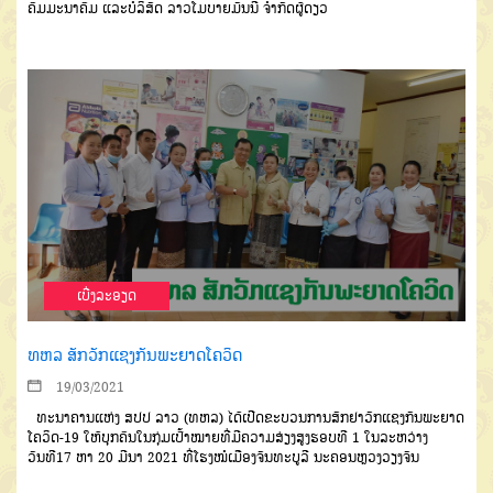
ຄົມມະນາຄົມ
ແລະ
ບໍລິສັດ ລາວໂມບາຍມັນນີ
ຈໍາກັດຜູ້ດຽວ
ເບີ່ງລະອຽດ
ທຫລ ສັກວັກແຊງກັນພະຍາດໂຄວິດ
19/03/2021
ທະນາຄານແຫ່ງ
ສປປ
ລາວ
(
ທຫລ
)
ໄດ້ເປີດຂະບວນການສັກຢາວັກ
ແຊງກັນພະຍາດ
ໂຄວິດ
-
19
ໃ
ຫ້ບຸກຄົນໃນ
ກຸ່ມເປົ້າໝາຍທີ່ມີຄວາມສ່ຽງສູງຮອບທີ
1
ໃນລະຫວ່າງ
ວັນທີ
17
ຫາ
20
ມີນາ
2021
ທີ່ໂຮງໝໍເມືອງຈັນທະບູລີ
ນະ
ຄອນຫຼວງວຽງຈັນ