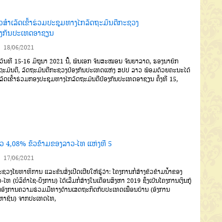
ວສຳເລັດເຂົ້າຮ່ວມປະຊຸມທາງໄກລັດຖະມົນຕີກະຊວງ
ອງກັນປະເທດອາຊຽນ
18/06/2021
ັນທີ 15-16 ມິຖຸນາ 2021 ນີ້, ພົນເອກ ຈັນສະໝອນ ຈັນຍາລາດ, ຮອງນາຍົກ
ຖະມົນຕີ, ລັດຖະມົນຕີກະຊວງປ້ອງກັນປະເທດແຫ່ງ ສປປ ລາວ ພ້ອມດ້ວຍຄະນະໄດ້
ເລັດເຂົ້າຮ່ວມກອງປະຊຸມທາງໄກລັດຖະມົນຕີປ້ອງກັນປະເທດອາຊຽນ ຄັ້ງທີ 15,
້ວ 4,08% ຂົວຂ້າມຂອງລາວ-ໄທ ແຫ່ງທີ 5
17/06/2021
ວງໂຍທາທິການ ແລະຂົນສົ່ງເປີດເຜີຍໃຫ້ຮູ້ວ່າ: ໂຄງການກໍ່ສ້າງຂົວຂ້າມນໍ້າຂອງ
-ໄທ (ບໍລິຄໍາໄຊ-ບຶງການ) ໄດ້ເລີ່ມກໍ່ສ້າງໃນເດືອນສິງຫາ 2019 ຊຶ່ງເປັນໂຄງການເງິນກູ້
ອົງການຄວາມຮ່ວມມືທາງດ້ານເສດຖະກິດກັບປະເທດເພື່ອນບ້ານ (ອົງການ
ຫາຊົນ) ຈາກປະເທດໄທ,