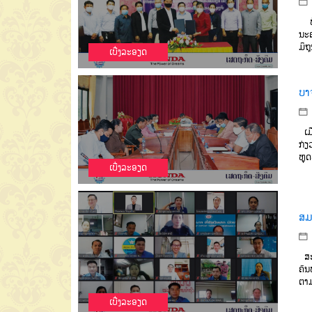
ພິທ
ນະຄ
ມິຖ
ເບີ່ງລະອຽດ
ບາ
ເມື
ກ່ຽ
ຫຼຸ
ເບີ່ງລະອຽດ
ສມ
ສະມ
ຄົນ
ຕາມ
ເບີ່ງລະອຽດ