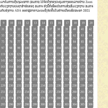
າຄົມການເງິນຈຸລະພາກ (ສມກຈ) ໄດ້ຈັດຕັ້ງກອງປະຊຸມທາງອອນລາຍຜ່ານ Zoom
ວກັບວຽກງານປະຊາສໍາພັນຂອງ ສມກຈ ທັງນີ້ກໍ່ເພື່ອເປັນການສົ່ງເສີມວຽກງານ ສມກຈ
ມກັບອົງການ ADA ອອກສູ່ສາທາລະນະຊຶ່ງຈັດຂຶ້ນໃນທ້າຍເດືອນພຶດສະພາ 2021