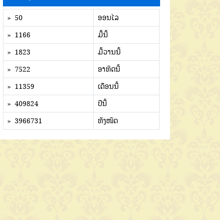
» 50
ອອນໄລ
» 1166
ມື້ນີ້
» 1823
ມື້ວານນີ້
» 7522
ອາທິດນີ້
» 11359
ເດືອນນີ້
» 409824
ປີນີ້
» 3966731
ທັງໜົດ