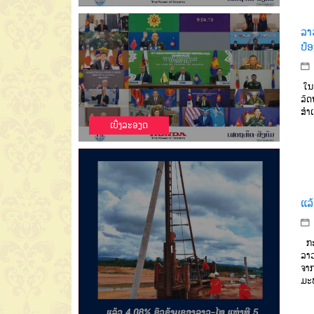
ລາ
ປ້
ໃນວ
ລັດ
ສໍາ
ເບີ່ງລະອຽດ
ແລ
ກະຊ
ລາວ
ຈາກ
ມະ