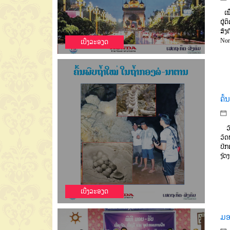
ເພື
ຜູ້
ສັງ
Nor
ເບີ່ງລະອຽດ
ຄົ້
ວັນ
ວັ
ປົກ
ງົດງ
ເບີ່ງລະອຽດ
ມອ