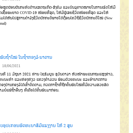
່ອຫຼຸດຜ່ອນຜົນກະທົບດ້ານເສດຖະກິດ-ສັງຄົມ ແລະບັນລຸຄາດໝາຍໃນການເຮັດໃຫ້ມີ
ຕິດເຊື້ອພະຍາດ COVID-19 ໜ້ອຍທີ່ສຸດ, ໃຫ້ມີຜູ້ເສຍຊີວິດໜ້ອຍທີ່ສຸດ ແລະໃຫ້
ຄົມໄດ້ຫັນໄປສູ່ການດຳລົງຊີວິດປົກກະຕິພາຍໃຕ້ເງື່ອນໄຂວິຖີຊີວິດປົກກະຕິໃໝ່ (New
mal)
ນພົບຖໍ້າໃໝ່ ໃນຖໍ້າກອງລໍ-ນາຕານ
18/06/2021
ທີ 11 ມິຖຸນາ 2021 ທ່ານ ໄຊສົມບູນ ສຸວັນດາລາ ຫົວໜ້າພະແນກຖະແຫຼງຂ່າວ,
ດທະນະທຳ ແລະທ່ອງທ່ຽວ ແຂວງຄຳມ່ວນ ພ້ອມດ້ວຍຄະນະ ແລະອຳນາດການ
ຄອງບ້ານກອງລໍໄດ້ເຂົ້າຕິດຕາມ, ກວດກາຖໍ້າທີ່ຖືກຄົ້ນພົບໃໝ່ທີ່ມີຄວາມສວຍສົດ
າມບໍ່ແພ້ຖໍ້າອື່ນໆ ທີ່ເຄີຍໄດ້ຄົ້ນພົບມາກ່ອນ.
ບອຸປະກອນພັດທະນາສີມືແຮງງານ ໃຫ້ 2 ສູນ