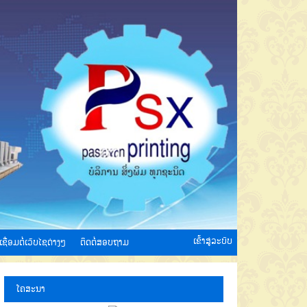
ເຂົ້າສູ່ລະບົບ
ເຊື່ອມຕໍ່ເວັບໄຊຕ່າງໆ
ຕິດຕໍ່ສອບຖາມ
ໂຄສະນາ