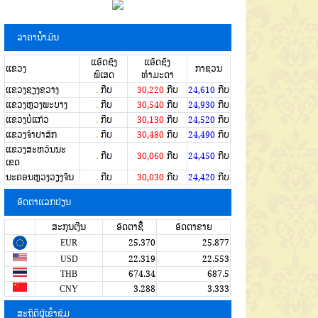
ລາຄານໍ້າມັນ
ແອັດຊັງ
ແອັດຊັງ
ແຂວງ
ກາຊວນ
ພິເສດ
ທຳມະດາ
ແຂວງຊຽງຂວາງ
.
ກີບ
30,220
ກີບ
24,610
ກີບ
ແຂວງຫຼວງພະບາງ
.
ກີບ
30,540
ກີບ
24,930
ກີບ
ແຂວງບໍ່ແກ້ວ
.
ກີບ
30,130
ກີບ
24,520
ກີບ
ແຂວງຈໍາປາສັກ
.
ກີບ
30,480
ກີບ
24,490
ກີບ
ແຂວງສະຫວັນນະ
.
ກີບ
30,060
ກີບ
24,450
ກີບ
ເຂດ
ນະຄອນຫຼວງວຽງຈັນ
.
ກີບ
30,030
ກີບ
24,420
ກີບ
ອັດຕາແລກປ່ຽນ
ສະກຸນເງີນ
ອັດຕາຊື້
ອັດຕາຂາຍ
EUR
25.370
25.877
USD
22.319
22.553
THB
674.34
687.5
CNY
3.288
3.333
ສະຖິຕິຜູ້ເຂົ້າຊົມ