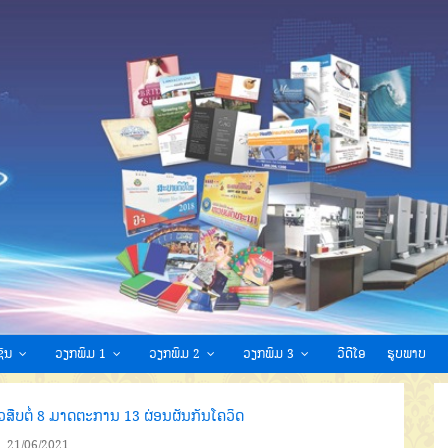
ົນ
ວຽກພິມ 1
ວຽກພິມ 2
ວຽກພິມ 3
ວີດີໂອ
ຮູບພາບ
ວສືບຕໍ່ 8 ມາດຕະການ 13 ຜ່ອນຜັນກັນໂຄວິດ
21/06/2021