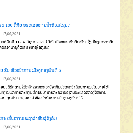
ືອບ 100 ຕື້ກີບ ຍອດເສຍຫາຍນໍ້າຖ້ວມໄຊຍະ
17/06/2021
່ມແຕ່ວັນທີ 11-14 ມິຖຸນາ 2021 ໄດ້ເກີດມີສະພາບຝົນຕົກໜັກ; ຊຶ່ງເນື່ອງມາຈາກຜົນ
ົບຂອງພາຍຸດິເປຼຊັນ (ພາຍຸໂຄກຸມະ)
ບ-ຮັບ ຫົວໜ້າການເມືອງກອງພົນທີ 5
17/06/2021
ປະຕິບັດຕາມຂໍ້ຕົກລົງຂອງກະຊວງປ້ອງກັນປະເທດວ່າດ້ວຍການນະໂຍບາຍໃຫ້
ັກງານພັກການກະກຽມເຂົ້າຮັບບໍານານກະຊວງປ້ອງກັນປະເທດຕົກລົງໃຫ້ທ່ານ
ເອກ ບຸນທັນ ມາບຸດສະດີ ຫົວໜ້າກົມການເມືອງກອງພົນທີ 5
ກຈ ເພີ່ມການປະຊາສໍາພັນສູ່ສັງຄົມ
17/06/2021