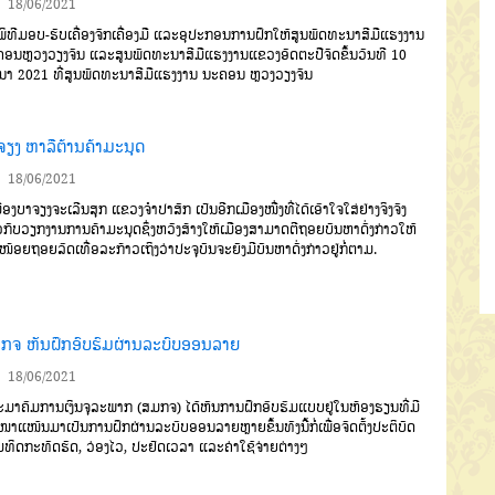
18/06/2021
ີມອບ-ຮັບເຄື່ອງຈັກເຄື່ອງມື ແລະອຸປະກອນການຝຶກໃຫ້ສູນພັດທະນາສີມືແຮງງານ
ອນຫຼວງວຽງຈັນ ແລະສູນພັດທະນາສີມືແຮງງານແຂວງອັດຕະປືຈັດຂຶ້ນວັນທີ 10
ຸນາ 2021 ທີ່ສູນພັດທະນາສີມືແຮງງານ ນະຄອນ ຫຼວງວຽງຈັນ
ຈຽງ ຫາລືຕ້ານຄ້າມະນຸດ
18/06/2021
ອງບາຈຽງຈະເລີນສຸກ ແຂວງຈໍາປາສັກ ເປັນອີກເມືອງໜື່ງທີ່ໄດ້ເອົາໃຈໃສ່ຢ່າງຈິງຈັງ
ວກັບວຽກງານການຄ້າມະນຸດຊຶ່ງຫວັງສ້າງໃຫ້ເມືອງສາມາດຕີຖອຍບັນຫາດັ່ງກ່າວໃຫ້
ດໜ້ອຍຖອຍລົດເທື່ອລະກ້າວເຖິງວ່າປະຈຸບັນຈະຍັງມີບັນຫາດັ່ງກ່າວຢູ່ກໍ່ຕາມ.
ກຈ ຫັນຝຶກອົບຮົມຜ່ານລະບົບອອນລາຍ
18/06/2021
າຄົມການເງິນຈຸລະພາກ (ສມກຈ) ໄດ້ຫັນການຝຶກອົບຮົມແບບຢູ່ໃນຫ້ອງຮຽນທີ່ມີ
ໜາແໜ້ນມາເປັນການຝຶກຜ່ານລະບົບອອນລາຍຫຼາຍຂຶ້ນທັງນີ້ກໍ່ເພື່ອຈັດຕັ້ງປະຕິບັດ
ທິດກະທັດຮັດ, ວ່ອງໄວ, ປະຢັດເວລາ ແລະຄ່າໃຊ້ຈ່າຍຕ່າງໆ