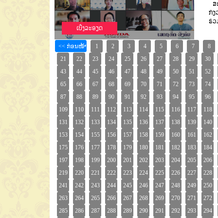
ສະມ
ກ່ຽ
ຮ່ວ
ເບີ່ງລະອຽດ