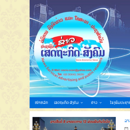
ໜ້າຫລັກ
ເສດຖະກິດ-ສັງຄົມ
ຂ່າວ
ໂຮງພິມປະຊາຊ
ລາ