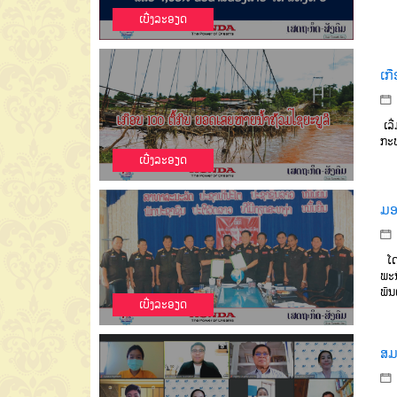
ເບີ່ງລະອຽດ
ເກ
ເລີ
ກະທ
ເບີ່ງລະອຽດ
ມອ
ໂດຍ
ພະນ
ພັນ
ເບີ່ງລະອຽດ
ສມ