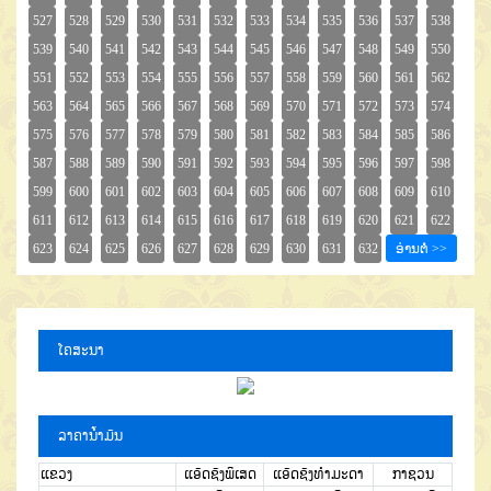
ໂຄສະນາ
ລາຄານໍ້າມັນ
ແຂວງ
ແອັດຊັງພິເສດ
ແອັດຊັງທຳມະດາ
ກາຊວນ