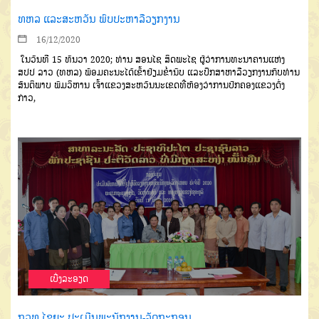
ທຫລ ແລະສະຫວັນ ພົບປະຫາລືວຽກງານ
16/12/2020
ໃນວັນທີ 15 ທັນວາ 2020; ທ່ານ ສອນໄຊ ສິດພະໄຊ ຜູ້ວ່າການທະນາຄານແຫ່ງ
ສປປ ລາວ (ທຫລ) ພ້ອມຄະນະໄດ້ເຂົ້າຢ້ຽມຂໍ່ານັບ ແລະປຶກສາຫາລືວຽກງານກັບທ່ານ
ສັນຕິພາບ ພົມວິຫານ ເຈົ້າແຂວງສະຫວັນນະເຂດທີ່ຫ້ອງວ່າການປົກຄອງແຂວງດັ່ງ
ກ່າວ,
ເບີ່ງລະອຽດ
ຖວທ ໄຊຍະ ປະເມີນພະນັກງານ-ລັດຖະກອນ