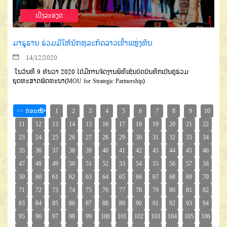
ເບີ່ງລະອຽດ
ມາຣູຮານ ຮ່ວມມືໃຫ້ນັກທຸລະກິດລາວເຂົ້າແຫຼ່ງທຶນ
14/12/2020
ໃນວັນທີ 9 ທັນວາ 2020 ໄດ້ມີການຈັດງານພິທີເຊັນບົດບັນທຶກເປັນຄູ່ຮ່ວມ
ຍຸດທະສາດພັດທະນາ(MOU for Strategic Partnership)