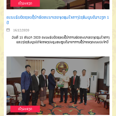
ເບີ່ງລະອຽດ
ຄະນະຮັບຜິດຊອບຊີ້ນຳພັດທະນາເຂດຈຸດສຸມໃຈກາງໄຊສົມບູນຕີລາວຽກ 1
ປີ
16/12/2020
ວັນທີ
15
ທັນວາ
2020
ຄະນະ
ຮັບຜິດຊອບຊີ້ນຳການພັດທະນາເຂດ
ຈຸດສຸມໃຈກາງ
ແຂວງໄຊສົມບູນ
ໄດ້ຈັດ
ກອງປະຊຸມສະຫຼຸບຕີລາຄາການຊີ້ນຳ
ຂອງຄະນະປະຈຳປີ
ເບີ່ງລະອຽດ