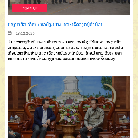
ເບີ່ງລະອຽດ
ຮອງນາຍົກ ເຄື່ອນໄຫວຢ້ຽມຢາມ ແລະເຮັດວຽກຢູ່ຄຳມ່ວນ
15/12/2020
ໃນລະຫວ່າງວັນທີ
13-14
ທັນ
ວາ
2020
ທ່ານ
ສອນໄຊ
ສີພັ
ນດອນ
ຮອງນ
າຍົກ
ລັດຖະມົນຕີ
,
ລັດຖະມົນຕີກະ
ຊວງແຜນການ
ແລະການລົງທຶນພ້ອມ
ດ້ວຍຄະນະໄດ້
ເຄື່ອນໄຫວຢ້ຽມຢາມ
ແລະ ເຮັດວຽກຢູ່ແຂວງຄຳມ່ວນ
,
ໂດຍມີ
ທ່ານ
ວັນໄຊ
ພອງ
ສະຫວັນ
ຮັກສາການ
ເຈົ້າແຂວງໆຄຳມ່ວນ
ພ້ອມດ້ວຍຄະ
ນະການນໍາຂັ້ນແຂວງ