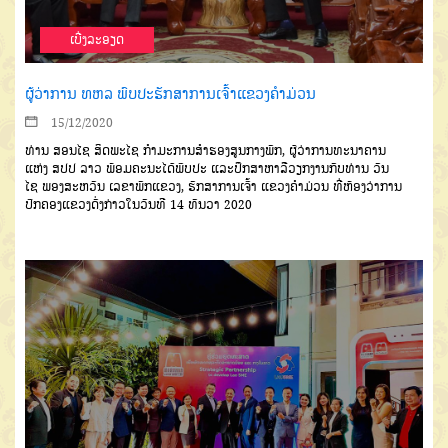
ເບີ່ງລະອຽດ
ຜູ້ວ່າການ ທຫລ ພົບປະຮັກສາການເຈົ້າແຂວງຄຳມ່ວນ
15/12/2020
ທ່ານ
ສອນໄຊ
ສິດພະໄຊ
ກຳ
ມະການສຳຮອງສູນກາງພັກ
,
ຜູ້ວ່າການ
ທະນາຄານ
ແຫ່ງ
ສປປ
ລາວ
ພ້ອມຄະ
ນະໄດ້ພົບປະ
ແລະປຶກສາຫາລືວຽກ
ງານກັບທ່ານ
ວັນ
ໄຊ
ພອງສະຫວັນ
ເລຂາພັກແຂວງ
,
ຮັກສາການເຈົ້າ ແຂວງ
ຄໍາມ່ວນ
ທີ່ຫ້ອງວ່າການ
ປົກຄອງແຂວງ
ດັ່ງກ່າວໃນວັນທີ
14
ທັນວາ
2020