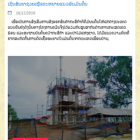
ເຊັນສັນຍາຊ່ວຍເຫຼືອຂະຫຍາຍແນວພັນມັນຕົ້ນ
16/12/2020
ເພື່ອເປັນການສົ່ງເສີມການສົ່ງ
ອອກສິນຄ້າກະສີກຳກໍ່ຄືມັນນຕົ້ນໃຫ້ແກ່
ຕ່າງປະເທດ
ແບບຍືນຍົງດັ່ງນັ້ນທາງ
ໂຄງການຄລິນ
ຈຶ່ງໄດ້ຮວ່ມກັບສູນສາ
ກົນດ້ານການກະເສດເຂດ
ຮ້ອນ
ແລະ
ສະຖານບັນຄົ້ນຄວ້າກະສີກຳ
ແລະປ່າ
ໄມ້ແຫ່ງຊາດ
,
ໄດ້ມີແນວຄວາມຄິດທີ່
ຢາກສະກັດກັ້ນການຕິດເຊື້ອພະຍາດໃນ
ມັນຕົ້ນຈາກປະເທດເພື່ອນບ້ານ
,