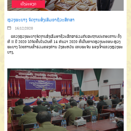
ເບີ່ງລະອຽດ
ຫຼວງພະບາງ ຈັດງານສົ່ງເສີມອາຊີວະສືກສາ
16/12/2020
ແຂວງຫຼວງພະບາງຈັດງານສົ່ງ
ເສີມອາຊີວະສຶກສາຮ່ວມກັບສະຖານປະ
ກອບການ
ຄັ້ງ
ທີ
II
ປີ
2020
ໄດ້ຈັດ
ຂຶ້ນໃນວັນທີ
14
ທັນວາ
2020
ທີ່ເດີ່ນ
ທາດຫຼວງນະຄອນ
-
ຫຼວງ
ພະບາງ
ໂດຍ
ການເຂົ້າຮ່ວມຂອງທ່ານ
ວົງສະຫວັນ
ເທບພະຈັນ
ຮອງເຈົ້າແຂວງຫຼວງພະ
ບາງ
,