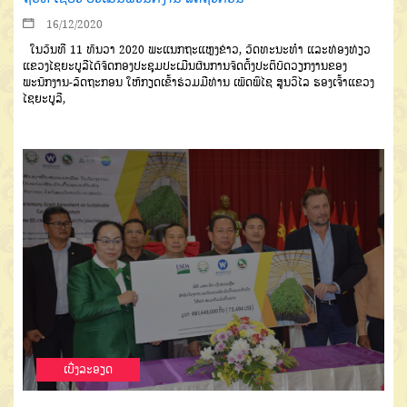
16/12/2020
ໃນວັນທີ
11
ທັນວາ
2020
ພະ
ແນກຖະແຫຼງຂ່າວ
,
ວັດທະນະທໍາ
ແລະ
ທ່ອງທ່ຽວ
ແຂວງໄຊຍະບູລີ
ໄດ້ຈັດກອງປະຊຸມປະເມີນຜົນການຈັດຕັ້ງປະຕິບັດ
ວຽກງານຂອງ
ພະນັກງານ
-
ລັດຖະກອນ
ໃຫ້ກຽດເຂົ້າຮ່ວມມີທ່ານ
ເພັດພິໄຊ
ສູນ
ວິໄລ
ຮອງເຈົ້າແຂວງ
ໄຊຍະບູລີ
,
ເບີ່ງລະອຽດ