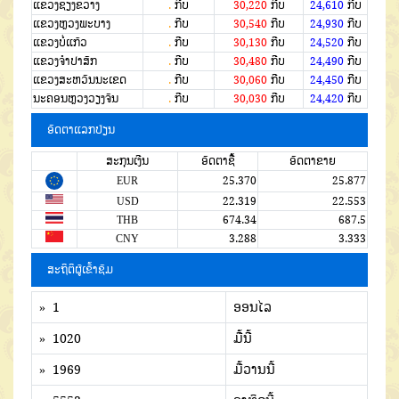
ແຂວງຊຽງຂວາງ
.
ກີບ
30,220
ກີບ
24,610
ກີບ
ແຂວງຫຼວງພະບາງ
.
ກີບ
30,540
ກີບ
24,930
ກີບ
ແຂວງບໍ່ແກ້ວ
.
ກີບ
30,130
ກີບ
24,520
ກີບ
ແຂວງຈໍາປາສັກ
.
ກີບ
30,480
ກີບ
24,490
ກີບ
ແຂວງສະຫວັນນະເຂດ
.
ກີບ
30,060
ກີບ
24,450
ກີບ
ນະຄອນຫຼວງວຽງຈັນ
.
ກີບ
30,030
ກີບ
24,420
ກີບ
ອັດຕາແລກປ່ຽນ
ສະກຸນເງີນ
ອັດຕາຊື້
ອັດຕາຂາຍ
EUR
25.370
25.877
USD
22.319
22.553
THB
674.34
687.5
CNY
3.288
3.333
ສະຖິຕິຜູ້ເຂົ້າຊົມ
» 1
ອອນໄລ
» 1020
ມື້ນີ້
» 1969
ມື້ວານນີ້