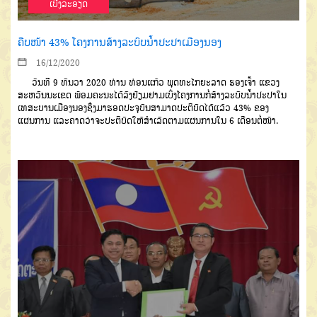
ເບີ່ງລະອຽດ
ຄືບໜ້າ 43% ໂຄງການສ້າງລະບົບນໍ້າປະປາເມືອງນອງ
16/12/2020
ວັນທີ
9
ທັນວາ
2020
ທ່າ
ນ
ທ
່ອນແກ້ວ
ພຸດທະໄກຍະລາດ
ຮອງເຈົ້າ
ແຂວງ
ສະຫວັນນະເຂດ
ພ້ອມຄະນະໄດ້ລົງຢ້ຽມຢາມເບິ່ງໂຄງການກໍ່ສ້າງລະ
ບົບນໍ້າປະປາ
ໃນ
ເທສະບານເມືອງນອງ
ຊຶ່ງມາຮອດປະຈຸບັນສາມາດປະຕິບັດໄດ້ແລ້ວ
43%
ຂອງ
ແຜນການ
ແລະຄາດ
ວ່າຈະປະຕິບັດໃຫ້ສຳເລັດຕາມແຜນການ
ໃນ
6
ເດືອນຕໍ່ໜ້າ
.