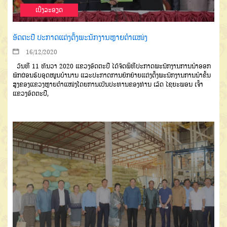
ເບີ່ງລະອຽດ
ອັດຕະປື ປະກາດແຕ່ງຕັ້ງພະນັກງານຫຼາຍຕໍາແໜ່ງ
16/12/2020
ວັນທ
11
ທັນວາ
2020
ແຂວງ
ອັດຕະປື
ໄດ້ຈັດພິທີປະກາດພະນັກງານ
ການນໍາອອກ
ພັກຜ່ອນຮັບອຸດໜູນບຳ
ນານ
ແລະປະກາດການຍົກຍ້າຍແຕ່ງ
ຕັ້ງພະນັກງານການນຳຂັ້ນ
ສູງຂອງ
ແຂວງຫຼາຍຕໍາແໜ່ງ
ໂດຍການເປັນປະ
ທານຂອງທ່ານ
ເລັດ
ໄຊຍະພອນ
ເຈົ້າ
ແຂວງອັດຕະປື
,