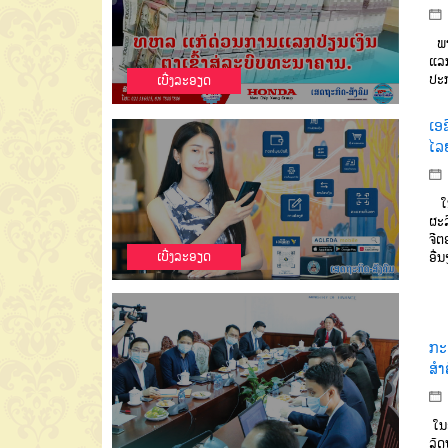
ພາຍ
ແລກ
ປະກ
ເບີ່ງລະອຽດ
ເອຊ
ໄລ
ໃນ
ຜະລ
ຈີຕ
ເບີ່ງລະອຽດ
ອື່ນ
ກະ
ສຳ
ໃນວ
ລັດ