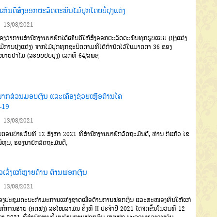
ເຫັນດີສົ່ງອອກຜະລິດຕະພັນໄມ້ປູກໂດຍບໍ່ປຸງແຕ່ງ
13/08/2021
ງວ່າການສໍານັກງານນາຍົກໄດ້ເຫັນດີໃຫ້ສົ່ງອອກຜະລິດຕະພັນທຸກຮູບແບບ (ປຸງແຕ່ງ
ບໍ່ມີການປຸງແຕ່ງ) ຈາກໄມ້ປູກທຸກຊະນິດຕາມທີ່ໄດ້ກຳນົດໄວ້ໃນມາດຕາ 36 ຂອງ
ໝາຍປ່າໄມ້ (ສະບັບປັບປຸງ) ເລກທີ 64/ສພຊ
ພາກສ່ວນມອບເງິນ ແລະເຄື່ອງຊ່ວຍເຫຼືອຕ້ານໂຄ
-19
13/08/2021
ນ
ຕອນບ່າຍວັນທີ
12
ສິງຫາ
2021
ທີ່ສຳນັກງານນາຍົກລັດຖະມົນຕີ, ທ່ານ ກິແກ້ວ ໄຂ
ິທູນ, ຮອງນາຍົກລັດຖະມົນຕີ,
ເລັ່ງແກ້ຫຼາຍດ້ານ ຕ້ານຟອກເງິນ
13/08/2021
ງປະຊຸມຄະນະກຳມະການແຫ່ງຊາດເພື່ອຕ້ານການຟອກເງິນ ແລະສະໜອງທຶນໃຫ້ແກ່
ກໍ່ການຮ້າຍ (ຄຕຟງ) ສະໄໝສາມັນ ຄັ້ງທີ II ປະຈໍາປີ 2021 ໄດ້ຈັດຂຶ້ນໃນວັນທີ 12