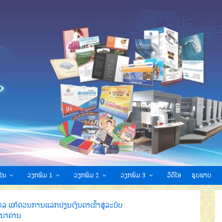
ົນ
ວຽກພິມ 1
ວຽກພິມ 2
ວຽກພິມ 3
ວີດີໂອ
ຮູບພາບ
ລ ແກ້ດ່ວນການແລກປ່ຽນເງິນຕາເຂົ້າສູ່ລະບົບ
ນາຄານ