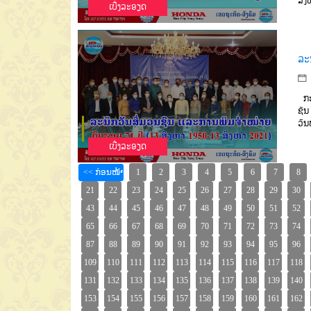
ສິງ
ເບີ່ງລະອຽດ
ລະ
ກະຊ
ຊົນ
ວັນ
ເບີ່ງລະອຽດ