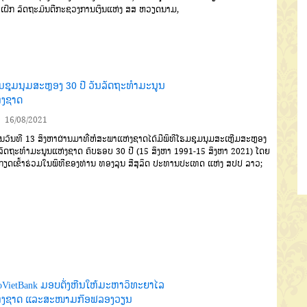
 ເຝິກ ລັດຖະມົນຕີກະຊວງການເງິນແຫ່ງ ສສ ຫວຽດນາມ,
ມຊຸມນຸມສະຫຼອງ 30 ປີ ວັນລັດຖະທຳມະນູນ
່ງຊາດ
16/08/2021
ັນທີ 13 ສິງຫາຜ່ານມາທີ່ຫໍສະພາແຫ່ງຊາດໄດ້ມີພິທີໂຮມຊຸມນຸມສະເຫຼີມສະຫຼອງ
ລັດຖະທຳມະນູນແຫ່ງຊາດ ຄົບຮອບ 30 ປີ (15 ສິງຫາ 1991-15 ສິງຫາ 2021) ໂດຍ
ກຽດເຂົ້າຮ່ວມໃນພິທີຂອງທ່ານ ທອງລຸນ ສີສຸລິດ ປະທານປະເທດ ແຫ່ງ ສປປ ລາວ;
oVietBank ມອບຕັ່ງຫີນໃຫ້ມະຫາວິທະຍາໄລ
່ງຊາດ ແລະສະໜາມກ໊ອຟລອງວຽນ