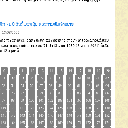
ຫາ 2021 ທີ່ສໍານັກງານຂໍ້ມູນຕ້ານການຟອກເງິນ (ສຕຟງ) ນະຄອນຫຼວງວຽງຈັນ
ນຶກ 71 ປີ ວັນສື່ມວນຊົນ ແລະການພິມຈຳໜ່າຍ
13/08/2021
ວງຖະແຫຼງຂ່າວ, ວັດທະນະທຳ ແລະທ່ອງທ່ຽວ (ຖວທ) ໄດ້ຈັດລະນຶກວັນສື່ມວນ
 ແລະການພິມຈຳໜ່າຍ ຄົບຮອບ 71 ປີ (13 ສິງຫາ1950-13 ສິງຫາ 2021) ຂຶ້ນໃນ
ທີ 12 ສິງຫານີ້