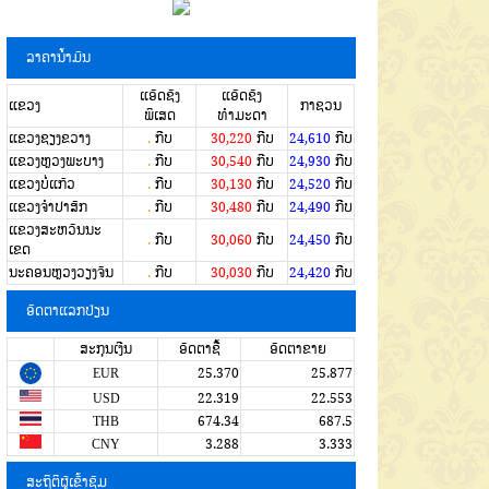
ລາຄານໍ້າມັນ
ແອັດຊັງ
ແອັດຊັງ
ແຂວງ
ກາຊວນ
ພິເສດ
ທຳມະດາ
ແຂວງຊຽງຂວາງ
.
ກີບ
30,220
ກີບ
24,610
ກີບ
ແຂວງຫຼວງພະບາງ
.
ກີບ
30,540
ກີບ
24,930
ກີບ
ແຂວງບໍ່ແກ້ວ
.
ກີບ
30,130
ກີບ
24,520
ກີບ
ແຂວງຈໍາປາສັກ
.
ກີບ
30,480
ກີບ
24,490
ກີບ
ແຂວງສະຫວັນນະ
.
ກີບ
30,060
ກີບ
24,450
ກີບ
ເຂດ
ນະຄອນຫຼວງວຽງຈັນ
.
ກີບ
30,030
ກີບ
24,420
ກີບ
ອັດຕາແລກປ່ຽນ
ສະກຸນເງີນ
ອັດຕາຊື້
ອັດຕາຂາຍ
EUR
25.370
25.877
USD
22.319
22.553
THB
674.34
687.5
CNY
3.288
3.333
ສະຖິຕິຜູ້ເຂົ້າຊົມ