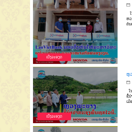
ໃນລ
ຫວຽ
ຄັນ
ເບີ່ງລະອຽດ
ຫຼ
ໃນໂ
ຊີ້
ເມື
ເບີ່ງລະອຽດ