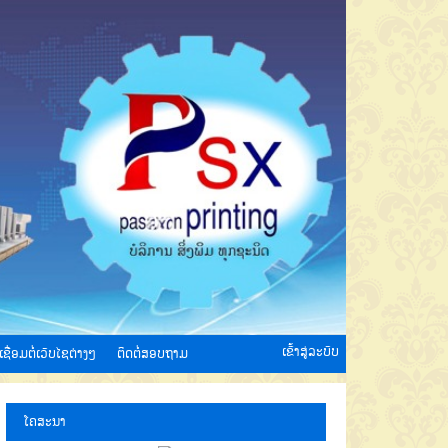
ເຂົ້າສູ່ລະບົບ
ເຊື່ອມຕໍ່ເວັບໄຊຕ່າງໆ
ຕິດຕໍ່ສອບຖາມ
ໂຄສະນາ