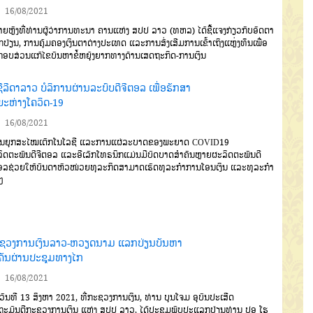
16/08/2021
ຫຼັງທີ່ທ່ານຜູ້ວ່າການທະນາ ຄານແຫ່ງ ສປປ ລາວ (ທຫລ) ໄດ້ຊີ້ແຈງກ່ຽວກັບອັດຕາ
ປ່ຽນ, ການຄຸ້ມຄອງເງິນຕາຕ່າງປະເທດ ແລະການສົ່ງເສີມການເຂົ້າເຖິງແຫຼ່ງທຶນເພື່ອ
ອບສ່ວນແກ້ໄຂບັນຫາຂໍ້ຫຍຸ້ງຍາກທາງດ້ານເສດຖະກິດ-ການເງິນ
ີລີດາລາວ ບໍລິການຜ່ານລະບົບດີຈີຕອລ ເພື່ອຮັກສາ
ຍະຫ່າງໂຄວິດ-19
16/08/2021
ຍຸກສະໄໝເຕັກໂນໂລຊີ ແລະການແຜ່ລະບາດຂອງພະຍາດ COVID19
ິດຕະພັນດີຈີຕອລ ແລະອີເລັກໂທຣນິກແມ່ນມີບົດບາດສຳຄັນຫຼາຍຜະລິດຕະພັນດີ
ອລຊ່ວຍໃຫ້ບັນດາຫົວໜ່ວຍທຸລະກິດສາມາດເຮັດທຸລະກຳການໂອນເງິນ ແລະທຸລະກຳ
ໆ
ຊວງການເງິນລາວ-ຫວຽດນາມ ແລກປ່ຽນບັນຫາ
ຄັນຜ່ານປະຊຸມທາງໄກ
16/08/2021
ັນທີ 13 ສິງຫາ 2021, ທີ່ກະຊວງການເງິນ, ທ່ານ ບຸນໂຈມ ອຸບົນປະເສີດ
ຖະມົນຕີກະຊວງການເງິນ ແຫ່ງ ສປປ ລາວ, ໄດ້ປະຊຸມພົບປະແລກປ່ຽນທ່ານ ປອ ໂຮ