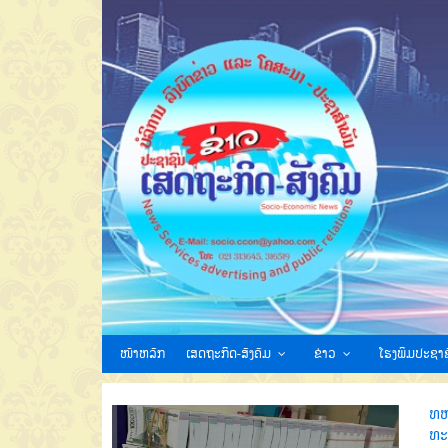
ໜ້າຫລັກ
ເສດຖະກິດ-ສັງຄົມ
ຂ່າວ
ໂຮງພິມປະຊາຊ
ທຫ
ທະ