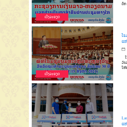
ດຶກ
ເບີ່ງລະອຽດ
ໂຮ
ແຫ
ໃນວ
ວັນ
ໃຫ້
ເບີ່ງລະອຽດ
La
ແຫ