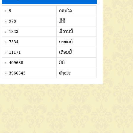
» 5
ອອນໄລ
» 978
ມື້ນີ້
» 1823
ມື້ວານນີ້
» 7334
ອາທິດນີ້
» 11171
ເດືອນນີ້
» 409636
ປີນີ້
» 3966543
ທັງໜົດ