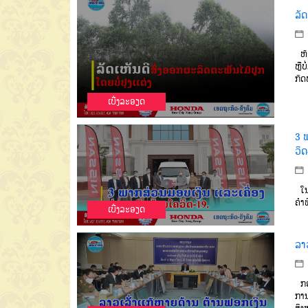
ລັດ
ຫ້ອ
ຫຼື
ກົດ
ເບີ່ງລະອຽດ
3 
ວິດ
ໃ
ຄຳພ
ເບີ່ງລະອຽດ
ລາວ
ກອ
ການ