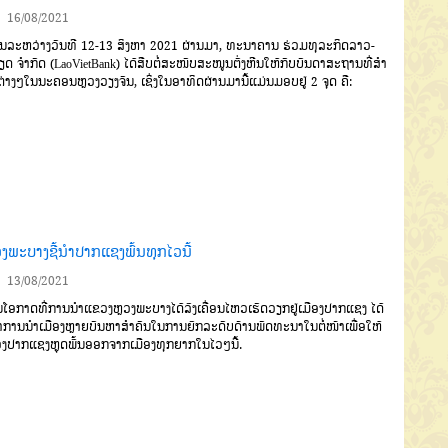
16/08/2021
ະຫວ່າງວັນທີ 12-13 ສິງຫາ 2021 ຜ່ານມາ, ທະນາຄານ ຮ່ວມທຸລະກິດລາວ-
ດ ຈໍາກັດ (LaoVietBank) ໄດ້ສືບຕໍ່ສະໜັບສະໜູນຕັ່ງຫີນໃຫ້ກັບບັນດາສະຖານທີ່ສໍາ
ຕ່າງໆໃນນະຄອນຫຼວງວຽງຈັນ, ເຊິ່ງໃນອາທິດຜ່ານມານີ້ແມ່ນມອບຢູ່ 2 ຈຸດ ຄື:
ວງພະບາງຊີ້ນຳປາກແຊງພົ້ນທຸກໄວນີ້
13/08/2021
ອກາດທີ່ການນຳແຂວງຫຼວງພະບາງໄດ້ລົງເຄື່ອນໄຫວເຮັດວຽກຢູ່ເມືອງປາກແຊງ ໄດ້
ນຳການນຳເມືອງຫຼາຍບັນຫາສຳຄັນໃນການຍົກລະດັບດ້ານພັດທະນາໃນຕໍ່ໜ້າເພື່ອໃຫ້
ອງປາກແຊງຫຼຸດພົ້ນອອກຈາກເມືອງທຸກຍາກໃນໄວໆນີ້.